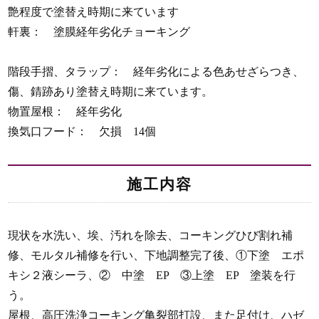
艶程度で塗替え時期に来ています
軒裏： 塗膜経年劣化チョーキング
階段手摺、タラップ： 経年劣化による色あせざらつき、
傷、錆跡あり塗替え時期に来ています。
物置屋根： 経年劣化
換気口フード： 欠損 14個
施工内容
現状を水洗い、埃、汚れを除去、コーキングひび割れ補
修、モルタル補修を行い、下地調整完了後、①下塗 エポ
キシ２液シーラ、② 中塗 EP ③上塗 EP 塗装を行
う。
屋根、高圧洗浄コーキング亀裂部打設、また足付け、ハゼ