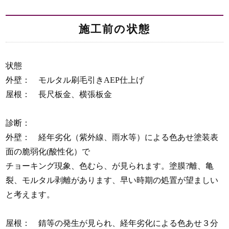
施工前の状態
状態
外壁： モルタル刷毛引きAEP仕上げ
屋根： 長尺板金、横張板金
診断：
外壁： 経年劣化（紫外線、雨水等）による色あせ塗装表
面の脆弱化(酸性化）で
チョーキング現象、色むら、が見られます。塗膜?離、亀
裂、モルタル剥離があります、早い時期の処置が望ましい
と考えます。
屋根： 錆等の発生が見られ、経年劣化による色あせ３分