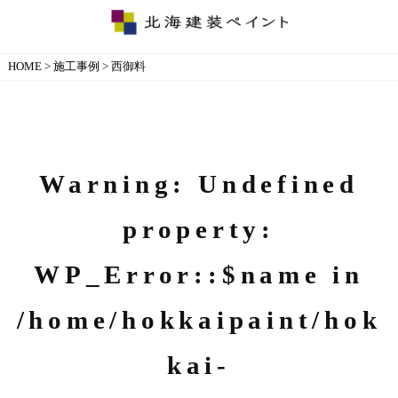
HOME
>
施工事例
>
西御料
Warning
: Undefined
property:
WP_Error::$name in
/home/hokkaipaint/hok
kai-